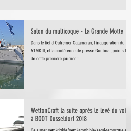
Salon du multicoque - La Grande Motte
Dans le fief d Outremer Catamaran, l inauguration du
51MKIII, et la conférence de presse Gunboat, points fort
de cette première journée !...
WettonCraft la suite après le levé du voile
à BOOT Dusseldorf 2018
Ce super semi-rigide/semi-amphibie/semi-remorque est