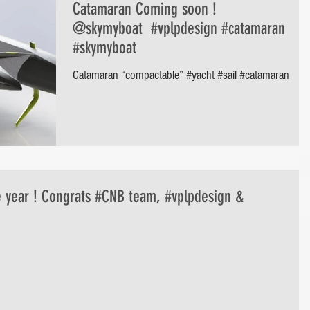
Catamaran Coming soon !
@skymyboat #vplpdesign #catamaran
#skymyboat
Catamaran “compactable” #yacht #sail #catamaran
e year ! Congrats #CNB team, #vplpdesign &