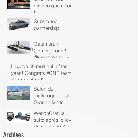
histoire qui s’ écrit
!
Substance
partnership
Catamaran
Coming soon !
@skymyboat #vpl
pdesign
Lagoon 50 multihull of the
#catamaran
year ! Congrats #CNB team,
#skymyboat
#vplpdesign &
#patrickleQement !
Salon du
multicoque - La
Grande Motte
WettonCraft la
suite après le levé
du voile à BOOT
a
Dusseldorf 2018
Archives