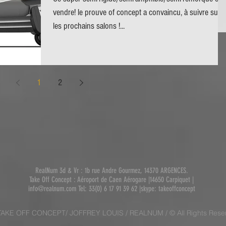
vendre! le prouve of concept a convaincu, à suivre sur
les prochains salons !...
1
2
​RealNum 3d & Vr : 1b rue Andre Gourmez, 14370 ARGENCES.
Take Off Concept : Aéroport de Caen Aérogare |14650 Carpiquet |
info@realnum.com
Tel: 33(0) 6 17 91 39 62 |skype: takeoffconcept​
TAKE OFF CONCEPT/ JOFFREY LOUIS / REALNUM / © All Rights Rese